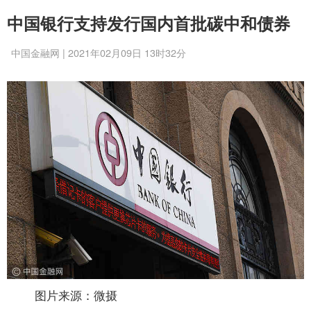
中国银行支持发行国内首批碳中和债券
中国金融网 | 2021年02月09日 13时32分
图片来源：微摄